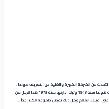
دث عن الشركة الكبيرة والغنية عن التعريف هوندا ،
هذه الشركة التي أسسها سويتشيرو هوندا هذا الشخص صناعي ومهندس ياباني ولد في مقاطعة هماماتسو ، أسس شركة هوندا سنة 1948 وترك ادارتها سنة 1973 هذا الرجل من
ى أغنياء العالم وكل ذلك بفضل طموحه الكبير جداُ ...