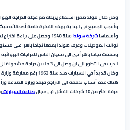
ومن خلال مولد صغير استطاع يربطه مع عجلة الدراجة الهوائي
وأسماها
شركة هوندا
سنة 1948 وحصل على براءة اخ
الدرب في التطور الى ان وصل الى 3 ملاين دراجة مشحونة الى أمريكا سنة 1990 وقد حقق كل احلامه في مجال الدرجات النارية ، زكان قد أصبح جاهزا لاجتياح عالم السيارات .
وكان قد بدأ في السيارات مند سنة 1962 رغم معارضة وزارة الصناعة في
عرفة اكثر من 10 شركات الفشل في مجال
صناعة السيارات
وب