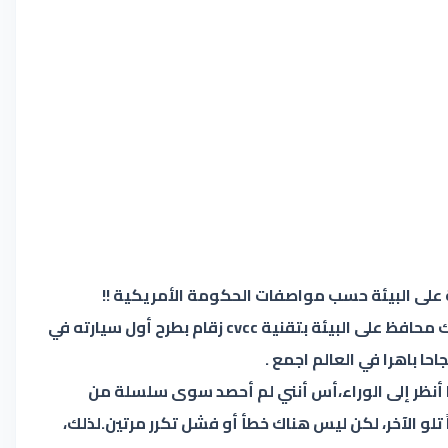
لى البيئة حسب مواصفات الحكومة الأمريكية !!
بتلك المواصفات ونجح هوندا ، بذلك واخترع أول محرك محافظ على البيئة بتقنية cvcc زقام بطرح أول سيارته في
 أنظر إلى الوراء،أس أنني لم أحصد سوى سلسلة من
ً تلو الآخر، لكن ليس هناك خطأ أو فشل تكرر مرتين.لذلك،