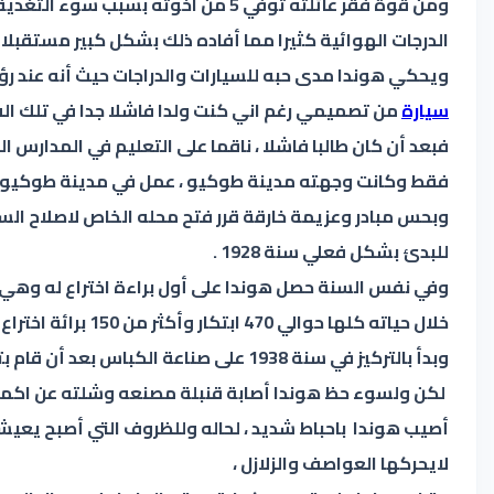
ومن قوة فقر عائلته توفي 5 من اخوت
الدرجات الهوائية كثيرا مما أفاده ذلك بشكل كبير مستقبلا .
ويحكي هوندا مدى حبه للسيارات والدراجات حيث أنه عند رؤ
سيارة
من تصميمي رغم اني كنت ولدا فاشلا جدا في تلك الفتر
وبحس مبادر وعزيمة خارقة قرر فتح محله الخاص لاصلاح ا
للبدئ بشكل فعلي سنة 1928 .
وفي نفس السنة حصل هوندا على أول براءة اختراع له وهي 
خلال حياته كلها حوالي 470 ابتكار وأكثر من 150 برائة اختراع ،
وبدأ بالتركيز في سنة 1938 على صناعة الكباس بعد أن قام بتاسيس مصنع صغير ليقوم فيه بهذا العمل .
لكن ولسوء حظ هوندا أصابة قنبلة مصنعه وشلته عن اكمال عمله ، في سنة 1945 دمر المصنع كل
أصيب هوندا باحباط شديد ، لحاله وللظروف التي أصبح يعيش
لايحركها العواصف والزلازل ،