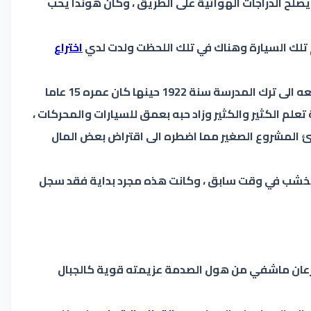
ل حداداُ يصلح الدراجات الهوائية على الطريق ، وكان هوندا يحب
م تلك السيارة وهناك في تلك اللحظت ولدت لدي
اختراع
فبعد أن كان طالبا فاشلا ، ناقما على التعليم في المدارس التي تعتمد على النظري فقط ، كان يريد التعليم بالممارسة مما دفعه الى ترك المدرسة سنة 1922 حينها كان عمره 15 عاما
رات ، ومن خلال هذه التجربة تعلم الكثير والكثير وزاد حبه بعمق للسيارات والمحركات ،
 المشروع الصغير مما اضطره الى اقتراض بعض المال
 الخشب في وقت سابق ، وكانت هذه مجرد بداية فقد سجل
 سرعان ماشفي من هول الصدمة عزيمته قوية كالجبال