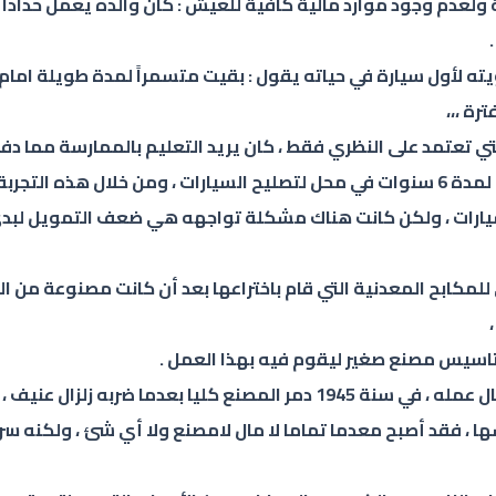
ه بسبب سوء التغدية ولعدم وجود موارد مالية كافية للعيش : كان والده يعم
يته لأول سيارة في حياته يقول : بقيت متسمراً لمدة طويلة اما
ة ،،،
فقط وكانت وجهته مدينة طوكيو ، عمل في مدينة طوكيو لمدة 6 سنوات في محل لتصليح السيا
لسيارات ، ولكن كانت هناك مشكلة تواجهه هي ضعف التمويل لبدئ
للمكابح المعدنية التي قام باختراعها بعد أن كانت مصنوعة من
يا بعدما ضربه زلزال عنيف ،
ها ، فقد أصبح معدما تماما لا مال لامصنع ولا أي شئ ، ولكنه