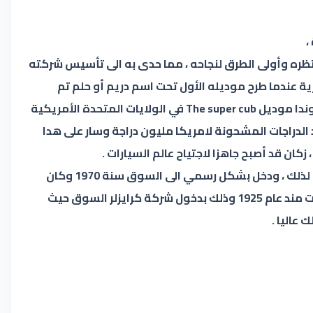
،
ك أيقن هوندا مدى قوة السوق التي تنتظره وأولى الطرق لنجاحه ، مما حدى به الى تأسيس شركته
لنارية عندما طرح موديله الأول تحت اسم دريم أو حلم تم
توالت الموديلات وعرف هوندا بعدها نجاحا باهرا على مستوى العالم خاصة من خلال الدراجات النارية ، ففي سنة 1958 قدم هوندا موديل The super cub في الولايات المتحدة الأمريكية
يان الناس للدراجات الهوائية بعد ظهور الدراجة الهوائية في امريكا ، وفي سنة 1968 وصلت عدد الدراجات المشحونة لامريكا مليون دراجة وسار على هدا
المصانع المصنعة لها لكنه لم يأبه لذلك ، ودخل بشكل رسمي الى السوق سنة 1970 وكان
هناك عدة أسباب تدفعه الى التراجع فبعد وزارة الصناعة ورأيها الرافض للمشروع يوجد سبب اخر هو عدم نجاح اي شركة سيارات مند عام 1925 وذلك بدخول شركة كرايزلر السوق حيث
عاليا .