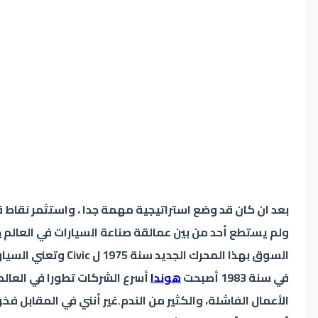
بعد ان كان قد وضع استراتيجية مهمة جدا ، واستثمر نقا
ولم يستطع أحد من بين عمالقة صناعة السيارات في العالم
ص
السوق بهذا المحرك الجديد سنة 1975 ل Civic وتعني السيارة المدنية هذه السياراة التي تساير تطور البشر لاتضرهم وعرفت نجاحا باهرا في العالم اجمع .
في سنة 1983 أصبحت
هوندا
أسرع الشركات تطورا في العال
الأعمال الفاشلة، والكثير من الندم.غير أنني في المقابل فخو