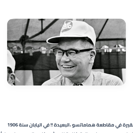
يرة في مقاطعة هماماتسو ،البعيدة !! في اليابان سنة 1906