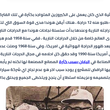
ة الذي كان يعمل على الكيروزين المتواجد بكثرة في تلك الفترة 
وأعجب الجميع في البداية بهذه الفكرة خاصة أصدقائه حيث طلبو منه 12 دراجة ، هنا
تراع لدراجته النارية وعندها بدأت سلسلة نجاحات هوندا مع الدراجات ا
وحققت نجاحا باهر أدى الى نس
اليابان بسبب كثرة
تصميمه وعزيمته استطاع أن ينجح ويتخطى الجميع ويحلق بذالك 