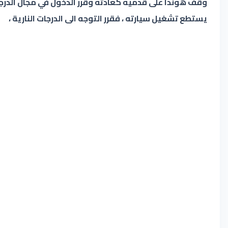
وقف هوندا على قدميه كعادته وقرر الدخول في مجال الدرجات
يستطع تشغيل سيارته ، فقرر التوجه الى الدرجات النارية ،