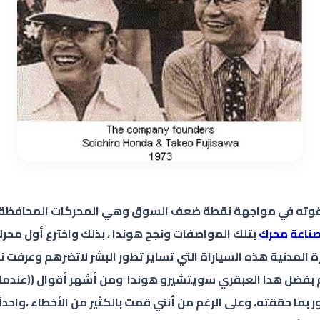
ط قوته في مواجهة نقطة ضعف السوق وهي المحركات المحافظة ع
ناعة محرك
م بفضل هدا العبقري سويتشيرو هوندا ومن أشهر أقوال ((عندما
ر بما حققته، وعلى الرغم من أنني قمت بالكثير من الأخطاء ،واحدا