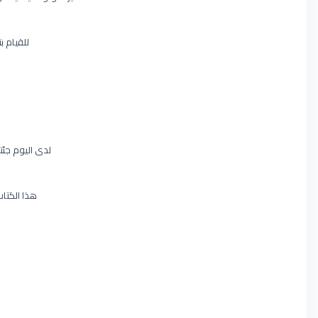
للقيام ب
لدى اليوم جئت
هذا الكتاب مكون من 47 صفحة في البداية تج