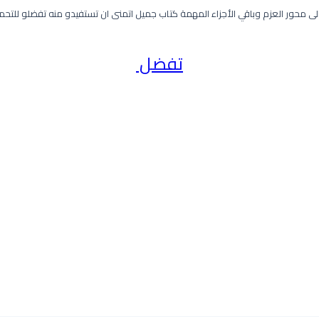
لى محور العزم وباقي الأجزاء المهمة كتاب جميل اتمنى ان تستفيدو منه تفضلو للتح
تفضل