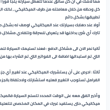
مما لاشك في ان كل سائق عندما تتعطل سيارته يلجأ فور
كل وحظه من خلال معاملته من طرف الميكانيكي , لذلك ال
تطبيقها بشكل دائم
أولا عند دهابك بسيارتك عند الميكانيكي اوصف له بشكل د
تترك أي شئ بداخلها قد يتعرض للسرقة ولتفادي مشاكل ض
ثانيا نمر الان الى مشاكل الدفع : فعند تسليمك السيارة ل
التي تم استبدالها اضافة الى الفواتير التي تم الشراء بها 
ثالثا : احرص على أن يستشيرك الميكانيكي عند تغيير أي جز
الفرامل تستوجب التغيير فعليه استشارتك ولاحتفاظ بالجزء ا
وأخير اتفق معه على الوقت المحدد لتسلم السيارة فالميكا
ميكانيكي حتى يستفيد غيرك في المكان المخصص للتعلي