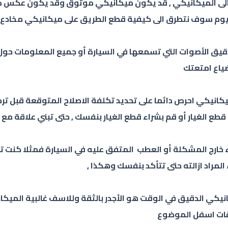
ا الى الميكانيكي , قد يكون ميكانيكي موثوق وقد يكون عكس 
يوم سوف نتطرق الى كيفية قطع الطريق على ميكانيكي مخادع م
قيق الأصوات التي تسمعها في السيارة أو جميع المعلومات حول 
ياع امتعتك
لميكانيكي احرص دائما على تحديد تكلفة الاصلاح المتوقعة قبل ت
من قطع الغيار أو قم بشراء قطع الغيار بنفسك , حتى تبني علاقة 
ء خارج المشكلة أو العطب المتفق عليه في السيارة فمثلا كنت تغ
لمراد ازالته حتى تتأكد بنفسك وهكذا ,
نيكي الدقيق في الوقت هو الأجدر بالثقة وللاسف غالبية الميكان
قات اسفل الموضوع