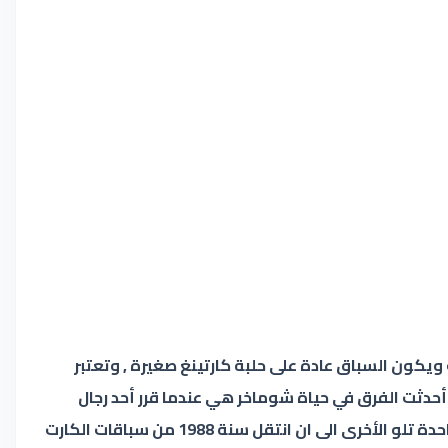
يكون السباق عادة على حلبة كارتينغ صغيرة , وتعتبر
أحدثت الفرق في حياة شوماخر هي عندما قرر أحد رجال
أعمال منطقة يورغن ديلك سنة 1984 والذي أعجب بالصبي شوماخر وقرر مساعدته ودعمه ماليا , وهنا بدأ بتحقيق البطولة واحدة تلو الأخرى الى ان انتقل سنة 1988 من سباقات الكارت