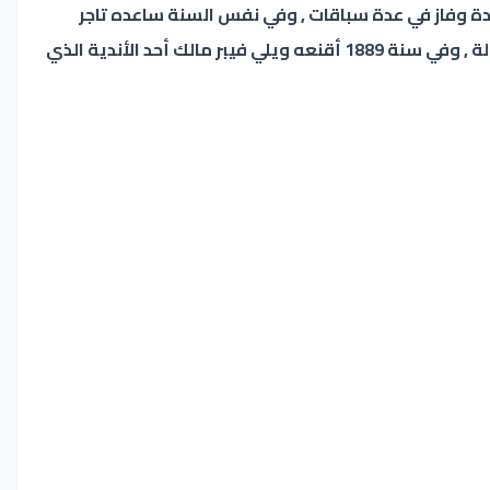
يدة وفاز في عدة سباقات , وفي نفس السنة ساعده تاجر
سيارات لامبورغيني في الانضمام الى فورمولا كونج وفيها فاز بتسع سباقات من أصل عشرة خاضها وبذلك فاز بالبطولة بسهولة , وفي سنة 1889 أقنعه ويلي فيبر مالك أحد الأندية الذي