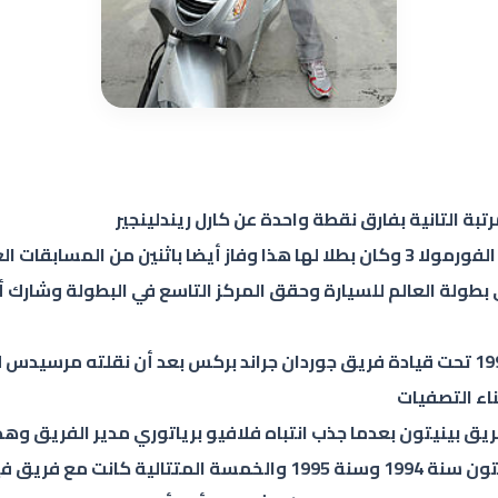
بة التانية بفارق نقطة واحدة عن كارل ريندلينجير
وفي سنة 1990 أي الموسم الثاني له حقق شوماخر بطولة الفورمولا 3 وكان بطلا لها هذا
ناء التصفيات
فريق بينيتون بعدما جذب انتباه فلافيو برياتوري مدير الفريق و