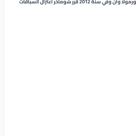
حقق خمسة ألقاب متتالية اضافة الى تحقيق العديد من الأرقام القياسية ويعتبر مايكل شوماخر أول ألماني يحقق لقب الفورمولا وان وفي سنة 2012 قرر شوماخر اعتزال السباقات