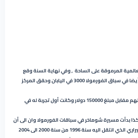
 وفاز أيضا باثنين من المسابقات العالمية المرموقة على الساحة , وفي نهاية السنة وقع
عقدا مع شركة مرسيدس وفي سنة 1991 شارك شوماخر في بطولة العالم للسيارة وحقق المركز التاسع في البطولة وشارك أيضا في سباق الفورمولا 3000 في اليابان وحقق المركز
نافس شوماخر لأول مرة في سباقات الفورمولا وان سنة 1991 تحت قيادة فريق جوردان جراند بركس بعد أن نقلته مرسيدس لهم مفابل مبلغ 150000 دولار وكانت أول تجربة له في
هكذا بدأت مسيرة شوماخر في سباقات الفورمولا وان الى أن
حصد سبعة ألقاب عالمية أولى الألقاب كانت مع فريقه بينيتون سنة 1994 وسنة 1995 والخمسة المتتالية كانت مع فريق فيراري الذي انتقل اليه سنة 1996 من سنة 2000 الى 2004