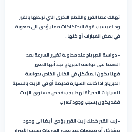
تهالك عصا القير والقطع الاخرى التي تربطها بالقير
ودلك بسبب قوة الاحتكاكات مما يؤدي الى صعوبة
في بعض الغيارات أو كلها ,
- دواسة الدبرياج عند محاولة تغيير السرعة بعد
الضغط على دواسة الدبرياج تجد أنها لاتغير
فهنا يكون المشكل في الكابل الخاص بدواسة
الدبرياج ادا كانت السيارة قديمة أو في الزيت بالنسبة
للسيارات الحديثة لهدا يجب فحص مستوى الزيت
فقد يكون بسبب وجود تسرب
- زبت القير كدلك زيت القير يؤدي أيضا الى وجود
مشاكل أو صعوبات عند تغيير السرعات بسبب الأضرار