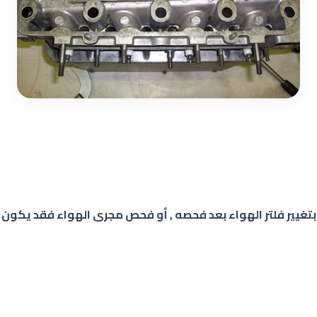
تغيير فلتر الهواء بعد فحصه , أو فحص مجرى الهواء فقد يكون ف