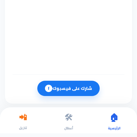
شارك على فيسبوك
f
🛠️
🏠
📲
تنزيل
الرئيسية
أعطال