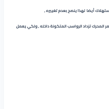
 أي موديلات قديمة أو كلما زاد عمر المحرك ينصح باستعمال بنزين 95 لأنه كلما زاد عمر المحرك تزداد الرواسب المتكونة داخله , ولكي يعمل