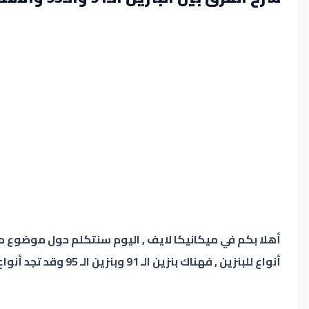
أنواع للبنزين , فهناك بنزين الـ 91 وبنزين الـ 95 وقد تجد أنواع أخرى فهناك العديد من المزايا التي تميز كل نوع ويختلف استعمالها حسب محرك سيارتك ,