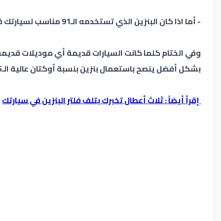
- أما اذا كان البنزين الذي تستخدمه الـ91 مناسب لسيارتك فعند استعمال البنزين الـ95 لن يفيدك بشيء فالأداء لن يتغير والاستهلاك أيضا لهذا ينصح بعدم تغييره ,
بشكل أفضل ينصح باستعمال بنزين بنسبة أوكتان عالية الـ95 هو الأفضل لها
إقرأ أيضاً : ثلاث أعطال تخبرك بتلف فلتر البنزين في سيارتك