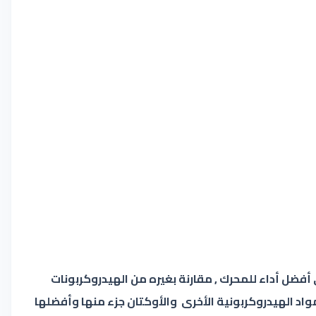
يز الأوكتان بأنه يعطي أفضل أداء للمحرك , مقارنة بغيره من الهيدروكربونات
مواد الهيدروكربونية الأخرى والأوكتان جزء منها وأفضلها