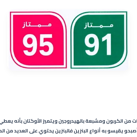
كتان هو عبارة عن مادة هيدروكربونية تحتوي على 8 درات من الكربون ومشبعة بالهيدروجين ويتم
أصبحو يقيسو به أنواع البنزين فالبنزين يحتوي على العديد من ال