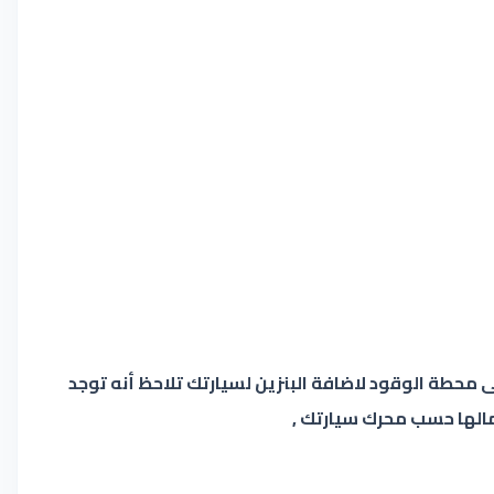
م حول موضوع مهم جدا , وهو حول الفرق بين البنزين الـ91 والـ95 , فعند الذهاب الى محطة الوقود لاضافة البنزين لسيارتك تلاحظ أنه توجد