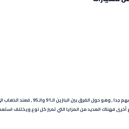
أهلا بكم في ميكانيكا لايف , اليوم سنتكل