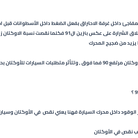
 المفاجئ داخل غرفة الاحتراق بفعل الضغط داخل الأسطوانات قبل ا
عالي الأوكتان ال95 يقلل من احتمالية انفجار الخليط قبل اطلا
 يزيد من ضجيج المحرك
فالسيارة تحتاج عند تشغيلها والتحرك بها الى بنزين ذو رقم اوكتان مرتفع 90 فما 
وقود داخل محرك السيارة فهنا يعني نقص في الأوكتان وسيارتك تحت
بب نقص في الأوكتان