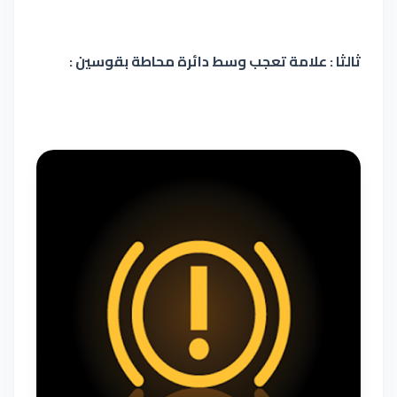
ثالثا : علامة تعجب وسط دائرة محاطة بقوسين :