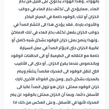
بالهواء , وهذا الهواء يحتوي على قليل من بخار
الماء
,
ممايؤدي الى تكثف بخار الماء في جوانب
الخزان أو تنك
,
الوقود
خاصة في الصباح الباكر
والأجواء باردة
,
فقد يؤدي هذا الى انتشار الصدأ في
جوانب الخزان بفعل تكثف بخار
الماء في تلك الاماكن
, ولهذا ينصح بملئ خزان الوقود بشكل شبه كامل أو
غالبية الخزان حتى لايؤتر الصدأ في عمل السيارة
خاصة مع انتقاله الى
الطرمبة أو الى
الحاقنات
الوقود
وبالخصوص عندما يفرغ الخزان , أو حتى الى الأنابيب
التي تنقل الوقود الى
المحرك
فالصدأ ينتشر ويضر
بالمحرك بشكل كبير , ومن بين الفوائد الأخرى لترك
خزان الوقود ممتلئ خزان
هو نزول الصدأ غالبا الى
الأسفل دائما ، وبما أن الخزان ممتلئ بالوقود لن يضر
المحرك لأنها في الأسفل , وعلى العكس من ذلك اذا