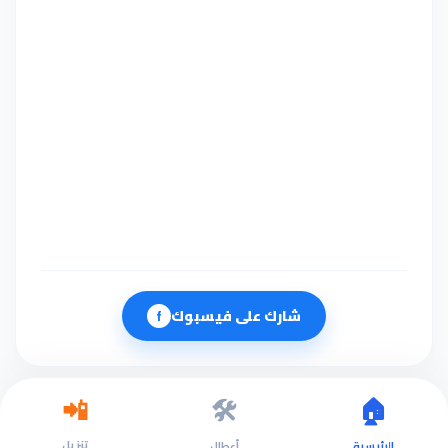
شارك على فيسبوك
f
🛠️
🏠
📲
تنزيل
الرئيسية
أعطال