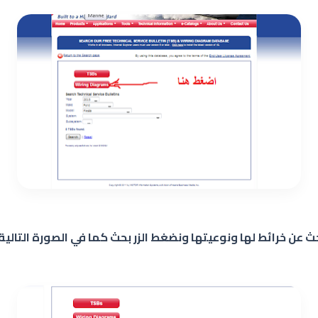
بحث عن خرائط لها ونوعيتها ونضغط الزر بحث كما في الصورة التالية