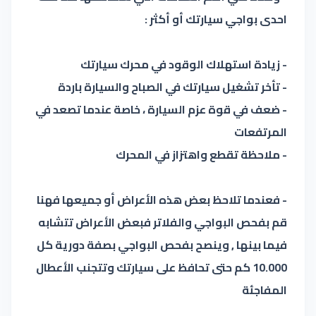
احدى بواجي سيارتك أو أكثر :
- زيادة استهلاك الوقود في محرك سيارتك
- تأخر تشغيل سيارتك في الصباح والسيارة باردة
- ضعف في قوة عزم السيارة ، خاصة عندما تصعد في
المرتفعات
- ملاحظة تقطع واهتزاز في المحرك
- فعندما تلاحظ بعض هذه الأعراض أو جميعها فهنا
قم بفحص البواجي والفلاتر فبعض الأعراض تتشابه
فيما بينها , وينصح بفحص البواجي بصفة دورية كل
10.000 كم حتى تحافظ على سيارتك وتتجنب الأعطال
المفاجئة