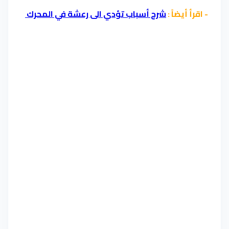
- اقرأ أيضاً :
شرح أسباب تؤدي الى رعشة في المحرك