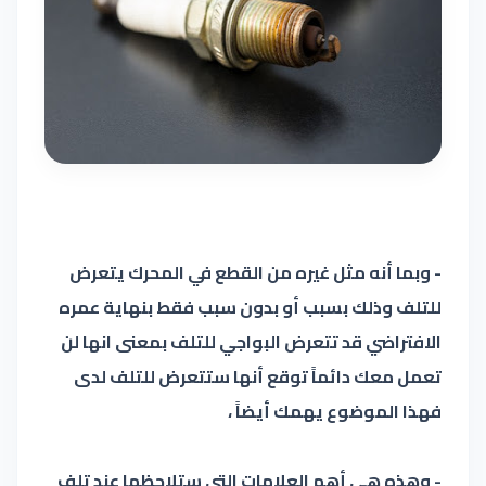
- وبما أنه مثل غيره من القطع في المحرك يتعرض
للتلف وذلك بسبب أو بدون سبب فقط بنهاية عمره
الافتراضي قد تتعرض البواجي للتلف بمعنى انها لن
تعمل معك دائماً توقع أنها ستتعرض للتلف لدى
فهذا الموضوع يهمك أيضاً ،
- وهذه هي أهم العلامات التي ستلاحظها عند تلف