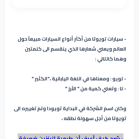
- سيارات تويوتا من أكثر أنواع السيارات مبيعاً حول
العالم ويعني شعارها الذي ينقسم الى كلمتين
وهما كالتالي :
- تويو : ومعناها في اللغة اليابانية ،"الكثير "
- تا : وتعني كمية من " الأرز "
وكان اسم الشركة في البداية تويودا وتم تغييره الى
تويوتا من أجل سهولة نطقه ،
- شرح كيف أعرف أن طرمبة البنزين ضعيفة