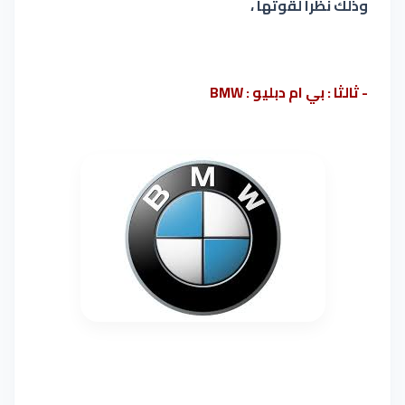
وذلك نظراً لقوتها ،
- ثالثا : بي ام دبليو : BMW