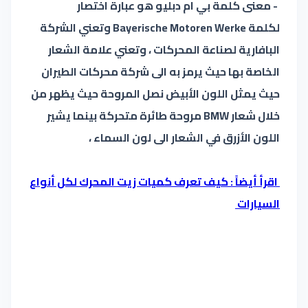
- معنى كلمة بي ام دبليو هو عبارة اختصار
لكلمة Bayerische Motoren Werke وتعني الشركة
البافارية لصناعة المحركات ، وتعني علامة الشعار
الخاصة بها حيث يرمز به الى شركة محركات الطيران
حيث يمثل اللون الأبيض نصل المروحة حيث يظهر من
خلال شعار BMW مروحة طائرة متحركة بينما يشير
اللون الأزرق في الشعار الى لون السماء ،
اقرأ أيضاً : كيف تعرف كميات زيت المحرك لكل أنواع
السيارات