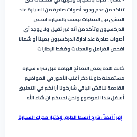
تتاكد من عدم وجود أصوات صادرة من السيارة عند
المشي في المطبات توقف بالسيارة افحص
الدركسيون وتأكد من أنه غير ثقيل ولا يوجد أي
أصوات صادرة عند ادارة الدركسيون يميناً أو شمالاً
افحص الفرامل والعجلات وضغط الإطارات
كانت هذه بعض النصائح الهامة قبل شراء سيارة
مستعملة حاولنا ذكر أغلب الأمور في المواضيع
القادمة نناقش الباقي شاركونا أرائكم في التعليق
أسفل هذا الموضوع ونحن نجيبكم ان شاء الله
إقرأ أيضاً : شرح أبسط الطرق لإختبار محرك السيارة