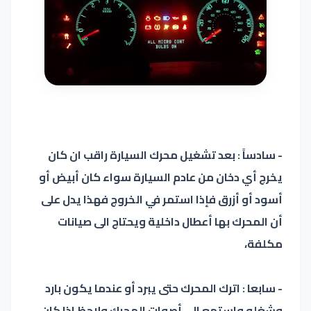
- سادساً : بعد تشغيل محرك السيارة راقب ان كان
يخرج أي دخان من عادم السيارة سواء كان أبيض أو
أسود أو أزرق فإذا استمر في الخروج فهذا يدل على
أن المحرك بها أعطال داخلية ويحتاج الى صيانات
مكلفة،
- سابعا : اترك المحرك حتى يبرد أو عندما يكون بارد
وشغله واستمع الى أصوات المحرك ولاحظ اذا كان