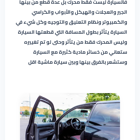
فالسيارة ليست فقط محرك بل عدة قطع من بينها
الجير والعجلات والهيكل والأبواب والكراسي
والكمبيوتر ونظام التعليق والتوجيه وكل شيء في
السيارة يتأثر بطول المسافة التي قطعتها السيارة
وليس المحرك فقط من يتأثر وحتى لو تم تغييره
ستعاني من خسائر مادية كثيرة مع السيارة
وستشعر بالفرق بينها وبين سيارة ماشية اقل