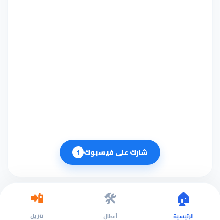
شارك على فيسبوك
f
🛠️
🏠
📲
تنزيل
الرئيسية
أعطال