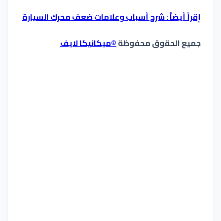
إقرأ أيضاً : شرح أسباب وعلامات ضعف محرك السيارة
جميع الحقوق محفوظة
©ميكانيكا لايف