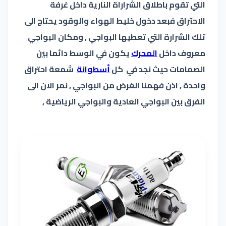
التي تقوم باطلاق الشراراة النارية داخل غرفة
الاحتراق فبعد دخول خليط الهواء والوقود يحتاج الى
تلك الشرارة التي تعطيها البواجي , ومكان البواجي
معروف داخل
المحرك
يكون في الوسط دائما بين
الصمامات حيث نجد في كل
أسطوانة
شمعة احتراق
واحدة , اذن فهمنا الغرض من البواجي , نمر الان الى
الفرق بين البواجي العادية والبواجي الرياضية ,