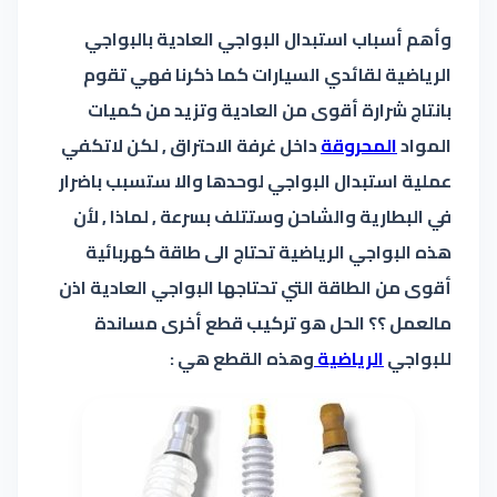
وأهم أسباب استبدال البواجي العادية بالبواجي
الرياضية لقائدي السيارات كما ذكرنا فهي تقوم
بانتاج شرارة أقوى من العادية وتزيد من كميات
المواد
المحروقة
داخل غرفة الاحتراق , لكن لاتكفي
عملية استبدال البواجي لوحدها والا ستسبب باضرار
في البطارية والشاحن وستتلف بسرعة , لماذا , لأن
هذه البواجي الرياضية تحتاج الى طاقة كهربائية
أقوى من الطاقة التي تحتاجها البواجي العادية اذن
مالعمل ؟؟ الحل هو تركيب قطع أخرى مساندة
للبواجي
الرياضية
وهذه القطع هي :