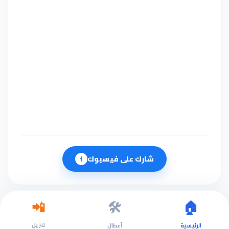
شارك على فيسبوك
f
🛠️
🏠
📲
تنزيل
الرئيسية
أعطال