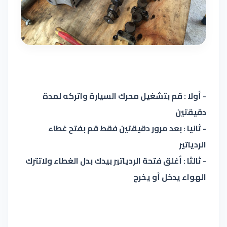
- أولا : قم بتشغيل محرك السيارة واتركه لمدة
دقيقتين
- ثانيا : بعد مرور دقيقتين فقط قم بفتح غطاء
الردياتير
- ثالثا : أغلق فتحة الردياتير بيدك بدل الغطاء ولاتترك
الهواء يدخل أو يخرج