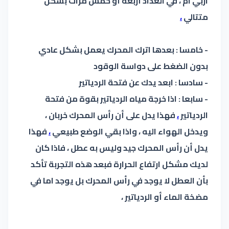
اربي ام ، في العداد أربعة أو خمس مرات بشكل
متتالي
،
- خامسا : بعدها اترك المحرك يعمل بشكل عادي
بدون الضغط على دواسة الوقود
- سادسا : ابعد يدك عن فتحة الردياتير
- سابعا : اذا خرجة مياه الردياتير بقوة من فتحة
الردياتير
،
فهذا يدل على أن رأس المحرك خربان ،
ويدخل الهواء اليه ، واذا بقي الوضع طبيعي
،
فهذا
يدل أن رأس المحرك جيد وليس به عطل ، فاذا كان
لديك مشكل ارتفاع الحرارة فبعد هذه التجربة تأكد
بأن العطل لا يوجد في رأس المحرك بل يوجد اما في
مضخة الماء أو الردياتير ،