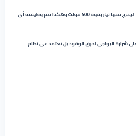
يقوم مولد الشرارة في السيارة بتحويل أو برفع جهد التيار الكهربائي , كيف ذلك ؟ فمثلا يدخل الى البوبينه تيار قدره 12 فولت ليخرج منها تيار بقوة 400 فولت وهكذا تتم وظيفته أي
 على شرارة البواجي لحرق الوقود بل تعتمد على نظام