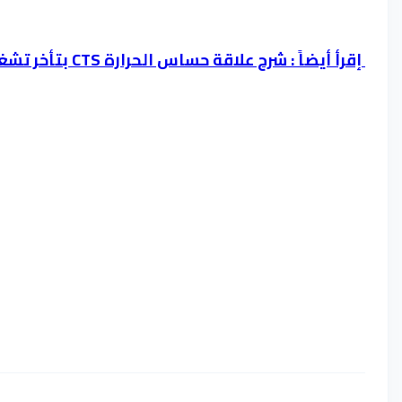
إقرأ أيضاً : شرح علاقة حساس الحرارة CTS بتأخر تشغيل المحرك