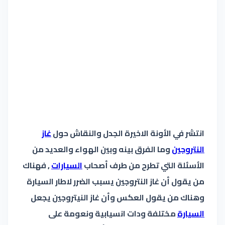
انتشر في الأونة الاخيرة الجدل والنقاش حول
غاز
النتروجين
وما الفرق بينه وبين الهواء والعديد من
الأسئلة التي تطرح من طرف أصحاب
السيارات
, فهناك
من يقول أن غاز النتروجين يسبب الضرر لاطار السيارة
وهناك من يقول العكس وأن غاز النيتروجين يجعل
السيارة
مختلفة ودات انسيابية ونعومة على