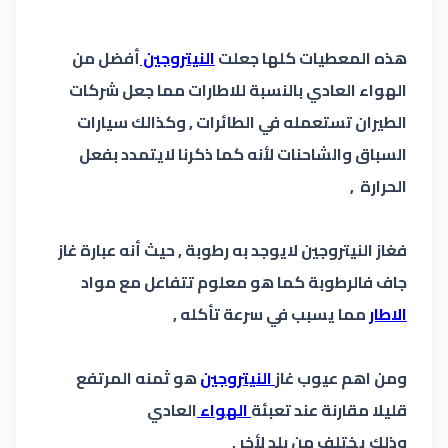
هذه المعطيات كلها جعلت
النيتروجين
أفضل من
الهواء العادي بالنسبة للاطارات مما جعل شركات
الطيران تستعمله في الطائرات , وكذالك سيارات
السباق والشاحنات لأنه كما ذكرنا لايتمدد بفعل
الحرارة ,
فغاز النيتروجين لايوجد به رطوبة , حيث أنه عبارة غاز
جاف فالرطوبة كما هو معلوم تتفاعل مع مواد
الاطار
مما يسبب في سرعة تأكله ,
ومن اهم عيوب غاز
النيتروجين
هو ثمنه المرتفع
قليلا مقارنة عند تعبئة
الهواء
العادي
وذلك يختلف من بلد لأخر ,