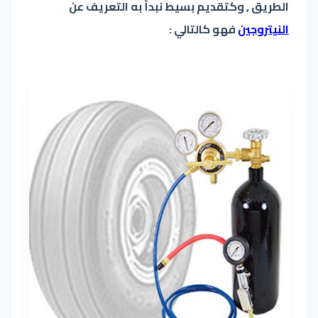
الطريق , وكتقديم بسيط نبدأ به التعريف عن
النيتروجين
فهو كالتالي :