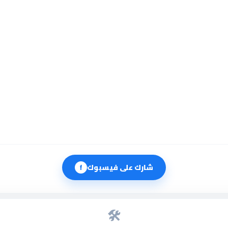
شارك على فيسبوك
f
🛠️