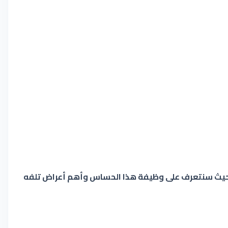
ا بكم في ميكانيكا لايف، اليوم سنتطرق الى موضوع مهم جداً وهو حول حساس درجة حرارة الوقود والذي يرمز له بـFTS حيث سنتعرف على وظيفة هذا الحساس وأهم أعراض تلفه