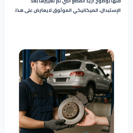
قلها بوضوح أريد القطع التي تم تغييرها بعد
الإستبدال، الميكانيكي الموثوق لايعترض على هذا.